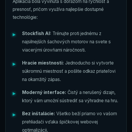
Aplikácia bola vyvinutá s dôrazom na rýchlosť a
presnosť, pričom využíva najlepšie dostupné
technológie:
Stockfish AI:
Trénujte proti jednému z
najsilnejších šachových motorov na svete s
viacerými úrovňami náročnosti.
Hracie miestnosti:
Jednoducho si vytvorte
súkromnú miestnosť a pošlite odkaz priateľovi
na okamžitý zápas.
Moderný interface:
Čistý a nerušený dizajn,
ktorý vám umožní sústrediť sa výhradne na hru.
Bez inštalácie:
Všetko beží priamo vo vašom
prehliadači vďaka špičkovej webovej
optimalizácii.