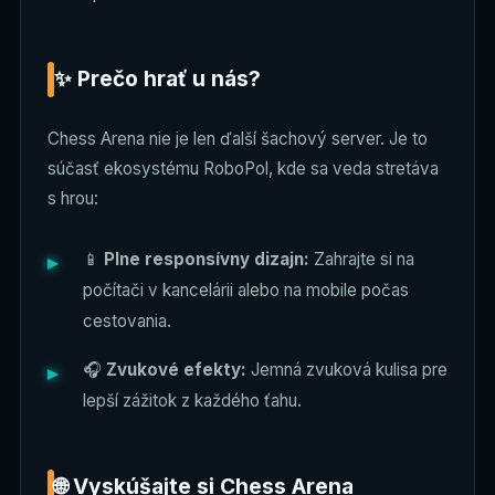
✨ Prečo hrať u nás?
Chess Arena nie je len ďalší šachový server. Je to
súčasť ekosystému RoboPol, kde sa veda stretáva
s hrou:
📱
Plne responsívny dizajn:
Zahrajte si na
počítači v kancelárii alebo na mobile počas
cestovania.
🎧
Zvukové efekty:
Jemná zvuková kulisa pre
lepší zážitok z každého ťahu.
🌐 Vyskúšajte si Chess Arena