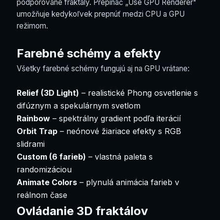
podporované fraktály. Prepínač „Use GPU Renderer"
umožňuje kedykoľvek prepnúť medzi CPU a GPU
režimom.
Farebné schémy a efekty
Všetky farebné schémy fungujú aj na GPU vrátane:
Relief (3D Light)
– realistické Phong osvetlenie s
difúznym a spekulárnym svetlom
Rainbow
– spektrálny gradient podľa iterácií
Orbit Trap
– neónové žiariace efekty s RGB
slidrami
Custom (6 farieb)
– vlastná paleta s
randomizáciou
Animate Colors
– plynulá animácia farieb v
reálnom čase
Ovládanie 3D fraktálov