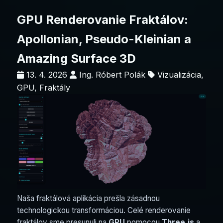
GPU Renderovanie Fraktálov:
Apollonian, Pseudo-Kleinian a
Amazing Surface 3D
13. 4. 2026
Ing. Róbert Polák
Vizualizácia,
GPU, Fraktály
Naša fraktálová aplikácia prešla zásadnou
technologickou transformáciou. Celé renderovanie
fraktálov sme presunuli na
GPU
pomocou
Three.js
a