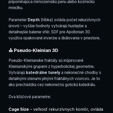
pripomínajúca mimozemskú penu alebo kozmickú
mriežku.
Parameter
Depth
(hĺbka) ovláda počet rekurzívnych
úrovní – vyššie hodnoty vytvárajú hustejšie a
detailnejšie balenie sfér. SDF pre Apollonian 3D
využíva opakované inverzie a škálovania v priestore.
⛪ Pseudo-Kleinian 3D
Pseudo-Kleinianske fraktály sú inšpirované
Kleinianskými grupami z hyperbolickej geometrie.
Vytvárajú
katedrálne tunely
a nekonečné chodby s
detailnými stenami plnými fraktálnych vzorcov. Je to
ako prechádzka cez nekonečnú gotickú katedrálu.
Dva kľúčové parametre:
Cage Size
– veľkosť rekurzívnych komôr, ovláda