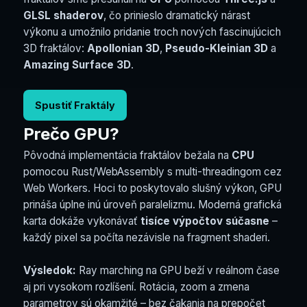
GLSL shaderov
, čo prinieslo dramatický nárast
výkonu a umožnilo pridanie troch nových fascinujúcich
3D fraktálov:
Apollonian 3D
,
Pseudo-Kleinian 3D
a
Amazing Surface 3D
.
Spustiť Fraktály
Prečo GPU?
Pôvodná implementácia fraktálov bežala na
CPU
pomocou Rust/WebAssembly s multi-threadingom cez
Web Workers. Hoci to poskytovalo slušný výkon, GPU
prináša úplne inú úroveň paralelizmu. Moderná grafická
karta dokáže vykonávať
tisíce výpočtov súčasne
–
každý pixel sa počíta nezávisle na fragment shaderi.
Výsledok:
Ray marching na GPU beží v reálnom čase
aj pri vysokom rozlíšení. Rotácia, zoom a zmena
parametrov sú okamžité – bez čakania na prepočet