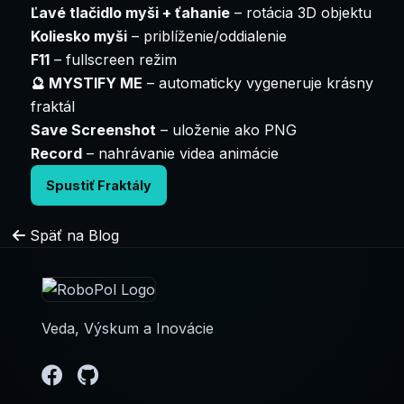
Ľavé tlačidlo myši + ťahanie
– rotácia 3D objektu
Koliesko myši
– priblíženie/oddialenie
F11
– fullscreen režim
🔮 MYSTIFY ME
– automaticky vygeneruje krásny
fraktál
Save Screenshot
– uloženie ako PNG
Record
– nahrávanie videa animácie
Spustiť Fraktály
Späť na Blog
Veda, Výskum a Inovácie