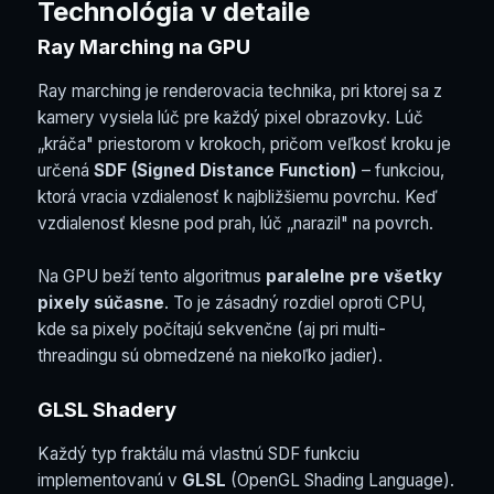
Technológia v detaile
Ray Marching na GPU
Ray marching je renderovacia technika, pri ktorej sa z
kamery vysiela lúč pre každý pixel obrazovky. Lúč
„kráča" priestorom v krokoch, pričom veľkosť kroku je
určená
SDF (Signed Distance Function)
– funkciou,
ktorá vracia vzdialenosť k najbližšiemu povrchu. Keď
vzdialenosť klesne pod prah, lúč „narazil" na povrch.
Na GPU beží tento algoritmus
paralelne pre všetky
pixely súčasne
. To je zásadný rozdiel oproti CPU,
kde sa pixely počítajú sekvenčne (aj pri multi-
threadingu sú obmedzené na niekoľko jadier).
GLSL Shadery
Každý typ fraktálu má vlastnú SDF funkciu
implementovanú v
GLSL
(OpenGL Shading Language).