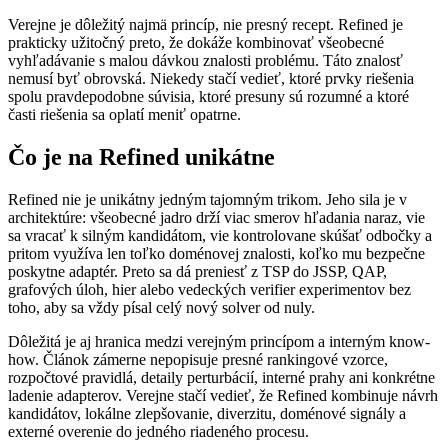
Verejne je dôležitý najmä princíp, nie presný recept. Refined je
prakticky užitočný preto, že dokáže kombinovať všeobecné
vyhľadávanie s malou dávkou znalosti problému. Táto znalosť
nemusí byť obrovská. Niekedy stačí vedieť, ktoré prvky riešenia
spolu pravdepodobne súvisia, ktoré presuny sú rozumné a ktoré
časti riešenia sa oplatí meniť opatrne.
Čo je na Refined unikátne
Refined nie je unikátny jedným tajomným trikom. Jeho sila je v
architektúre: všeobecné jadro drží viac smerov hľadania naraz, vie
sa vracať k silným kandidátom, vie kontrolovane skúšať odbočky a
pritom využíva len toľko doménovej znalosti, koľko mu bezpečne
poskytne adaptér. Preto sa dá preniesť z TSP do JSSP, QAP,
grafových úloh, hier alebo vedeckých verifier experimentov bez
toho, aby sa vždy písal celý nový solver od nuly.
Dôležitá je aj hranica medzi verejným princípom a interným know-
how. Článok zámerne nepopisuje presné rankingové vzorce,
rozpočtové pravidlá, detaily perturbácií, interné prahy ani konkrétne
ladenie adapterov. Verejne stačí vedieť, že Refined kombinuje návrh
kandidátov, lokálne zlepšovanie, diverzitu, doménové signály a
externé overenie do jedného riadeného procesu.