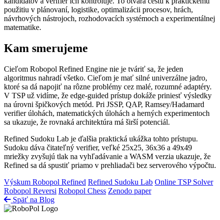
kandidátov a verifier ich kontroluje. To otvára cestu k praktickému
použitiu v plánovaní, logistike, optimalizácii procesov, hrách,
návrhových nástrojoch, rozhodovacích systémoch a experimentálnej
matematike.
Kam smerujeme
Cieľom Robopol Refined Engine nie je tváriť sa, že jeden
algoritmus nahradí všetko. Cieľom je mať silné univerzálne jadro,
ktoré sa dá napojiť na rôzne problémy cez malé, rozumné adaptéry.
V TSP už vidíme, že edge-guided prístup dokáže priniesť výsledky
na úrovni špičkových metód. Pri JSSP, QAP, Ramsey/Hadamard
verifier úlohách, matematických úlohách a herných experimentoch
sa ukazuje, že rovnaká architektúra má širší potenciál.
Refined Sudoku Lab je ďalšia praktická ukážka tohto prístupu.
Sudoku dáva čitateľný verifier, veľké 25x25, 36x36 a 49x49
mriežky zvyšujú tlak na vyhľadávanie a WASM verzia ukazuje, že
Refined sa dá spustiť priamo v prehliadači bez serverového výpočtu.
Výskum Robopol Refined
Refined Sudoku Lab
Online TSP Solver
Robopol Reversi
Robopol Chess
Zenodo paper
Späť na Blog