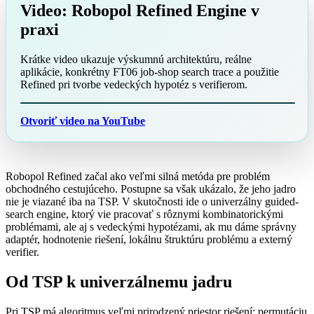
Video: Robopol Refined Engine v
praxi
Krátke video ukazuje výskumnú architektúru, reálne
aplikácie, konkrétny FT06 job-shop search trace a použitie
Refined pri tvorbe vedeckých hypotéz s verifierom.
Otvoriť video na YouTube
Robopol Refined začal ako veľmi silná metóda pre problém
obchodného cestujúceho. Postupne sa však ukázalo, že jeho jadro
nie je viazané iba na TSP. V skutočnosti ide o univerzálny guided-
search engine, ktorý vie pracovať s rôznymi kombinatorickými
problémami, ale aj s vedeckými hypotézami, ak mu dáme správny
adaptér, hodnotenie riešení, lokálnu štruktúru problému a externý
verifier.
Od TSP k univerzálnemu jadru
Pri TSP má algoritmus veľmi prirodzený priestor riešení: permutáciu