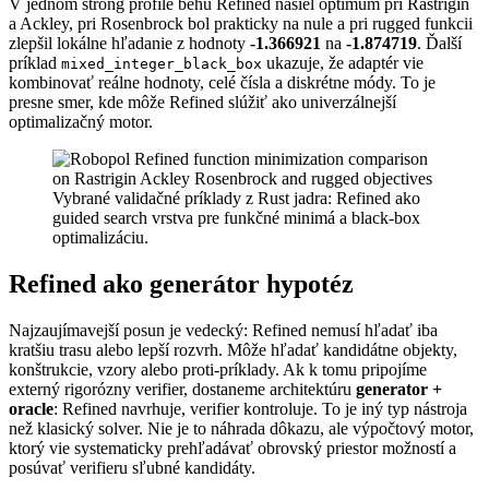
V jednom strong profile behu Refined našiel optimum pri Rastrigin
a Ackley, pri Rosenbrock bol prakticky na nule a pri rugged funkcii
zlepšil lokálne hľadanie z hodnoty
-1.366921
na
-1.874719
. Ďalší
príklad
ukazuje, že adaptér vie
mixed_integer_black_box
kombinovať reálne hodnoty, celé čísla a diskrétne módy. To je
presne smer, kde môže Refined slúžiť ako univerzálnejší
optimalizačný motor.
Vybrané validačné príklady z Rust jadra: Refined ako
guided search vrstva pre funkčné minimá a black-box
optimalizáciu.
Refined ako generátor hypotéz
Najzaujímavejší posun je vedecký: Refined nemusí hľadať iba
kratšiu trasu alebo lepší rozvrh. Môže hľadať kandidátne objekty,
konštrukcie, vzory alebo proti-príklady. Ak k tomu pripojíme
externý rigorózny verifier, dostaneme architektúru
generator +
oracle
: Refined navrhuje, verifier kontroluje. To je iný typ nástroja
než klasický solver. Nie je to náhrada dôkazu, ale výpočtový motor,
ktorý vie systematicky prehľadávať obrovský priestor možností a
posúvať verifieru sľubné kandidáty.