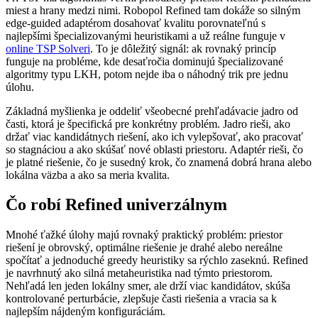
miest a hrany medzi nimi. Robopol Refined tam dokáže so silným
edge-guided adaptérom dosahovať kvalitu porovnateľnú s
najlepšími špecializovanými heuristikami a už reálne funguje v
online TSP Solveri
. To je dôležitý signál: ak rovnaký princíp
funguje na probléme, kde desaťročia dominujú špecializované
algoritmy typu LKH, potom nejde iba o náhodný trik pre jednu
úlohu.
Základná myšlienka je oddeliť všeobecné prehľadávacie jadro od
časti, ktorá je špecifická pre konkrétny problém. Jadro rieši, ako
držať viac kandidátnych riešení, ako ich vylepšovať, ako pracovať
so stagnáciou a ako skúšať nové oblasti priestoru. Adaptér rieši, čo
je platné riešenie, čo je susedný krok, čo znamená dobrá hrana alebo
lokálna väzba a ako sa meria kvalita.
Čo robí Refined univerzálnym
Mnohé ťažké úlohy majú rovnaký praktický problém: priestor
riešení je obrovský, optimálne riešenie je drahé alebo nereálne
spočítať a jednoduché greedy heuristiky sa rýchlo zaseknú. Refined
je navrhnutý ako silná metaheuristika nad týmto priestorom.
Nehľadá len jeden lokálny smer, ale drží viac kandidátov, skúša
kontrolované perturbácie, zlepšuje časti riešenia a vracia sa k
najlepším nájdeným konfiguráciám.