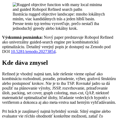
Ilustrácia rugged objective landscape: mnoho lokálnych
miním, viac kandidátnych trás a jeden hlbší basin.
Presne tento typ terénu vysvetľuje, prečo nestačí iba
jednoduchý greedy alebo lokálny krok.
Výskumná poznámka:
Nový paper predstavuje Robopol Refined
ako univerzálny guided-search engine pre kombinatorickú
optimalizáciu. Detailný verejný popis je dostupný na Zenodo pod
DOI
10.5281/zenodo.20273854
.
Kde dáva zmysel
Refined je vhodný najmä tam, kde riešenie vieme opísať ako
kombináciu rozhodnutí, poradie, priradenie, výber, grafovú štruktúru
alebo postupnosť krokov. Nie je to iba TSP. Rovnaké jadro sa dá
použiť na plánovanie výroby, JSSP, rozvrhovanie, priraďovanie
úloh, packing, set cover, graph coloring, max-cut, QAP, niektoré
matematické optimalizačné úlohy, hľadanie vedeckých hypotéz s
verifierom a dokonca aj ako meta-vrstva nad herným vyhľadávaním.
Pri hrách je zaujímavý najmä hybridný scenár. Silný engine alebo
evaluator vie rýchlo ohodnotiť konkrétne možnosti, zatiaľ čo