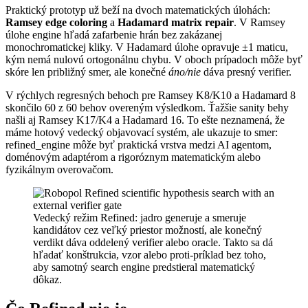
Praktický prototyp už beží na dvoch matematických úlohách:
Ramsey edge coloring
a
Hadamard matrix repair
. V Ramsey
úlohe engine hľadá zafarbenie hrán bez zakázanej
monochromatickej kliky. V Hadamard úlohe opravuje ±1 maticu,
kým nemá nulovú ortogonálnu chybu. V oboch prípadoch môže byť
skóre len približný smer, ale konečné
áno/nie
dáva presný verifier.
V rýchlych regresných behoch pre Ramsey K8/K10 a Hadamard 8
skončilo 60 z 60 behov overeným výsledkom. Ťažšie sanity behy
našli aj Ramsey K17/K4 a Hadamard 16. To ešte neznamená, že
máme hotový vedecký objavovací systém, ale ukazuje to smer:
refined_engine môže byť praktická vrstva medzi AI agentom,
doménovým adaptérom a rigoróznym matematickým alebo
fyzikálnym overovačom.
Vedecký režim Refined: jadro generuje a smeruje
kandidátov cez veľký priestor možností, ale konečný
verdikt dáva oddelený verifier alebo oracle. Takto sa dá
hľadať konštrukcia, vzor alebo proti-príklad bez toho,
aby samotný search engine predstieral matematický
dôkaz.