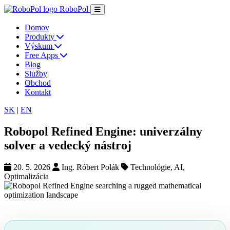
RoboPol
Domov
Produkty
Výskum
Free Apps
Blog
Služby
Obchod
Kontakt
SK
|
EN
Robopol Refined Engine: univerzálny
solver a vedecký nástroj
20. 5. 2026
Ing. Róbert Polák
Technológie, AI,
Optimalizácia