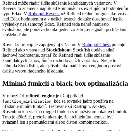
Refined môže riadiť širšie skúšanie kandidátnych variantov. V
Reversi to znamená napríklad kombináciu s existujúcim hodnotením
typu Edax. V
Robopol Reversi
už Refined reálne funguje ako vrstva
nad Edax hodnotením a v našich testoch dokáže dosahovať lepšie
výsledky než samotný Edax. Refined teda nehrá namiesto
evaluátora, ale používa ho ako jeden zo zdrojov signálu pri hľadaní
lepšieho ťahu.
Rovnaký princíp je zapojený aj v šachu. V
Robopol Chess
pracuje
Refined ako vrstva nad
Stockfishom
: Stockfish dodáva silné
šachové hodnotenie, zatiaľ čo Refined riadi širšie skúšanie
kandidátnych ťahov, línií a rozhodovacích variantov. Nie je to
náhrada Stockfishu, ale spôsob, ako nad silným enginom postaviť
ďalšiu vrstvu riadeného hľadania.
Minimá funkcií a black-box optimalizácia
V repozitári
refined_engine
je už aj príklad
, kde sa rovnaké jadro používa na
function_minimization
hľadanie miním funkcií. Testované sú Rastrigin, Ackley,
Rosenbrock a vlastná rugged funkcia s množstvom lokálnych údolí.
Toto je dôležité, pretože ukazuje, že architektúra nemusí byť
zviazaná len s permutáciami alebo čistou kombinatorikou.