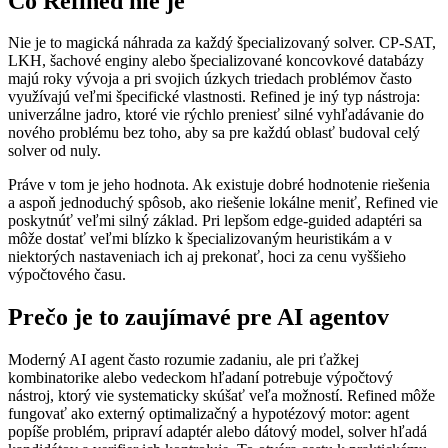
Čo Refined nie je
Nie je to magická náhrada za každý špecializovaný solver. CP-SAT,
LKH, šachové enginy alebo špecializované koncovkové databázy
majú roky vývoja a pri svojich úzkych triedach problémov často
využívajú veľmi špecifické vlastnosti. Refined je iný typ nástroja:
univerzálne jadro, ktoré vie rýchlo preniesť silné vyhľadávanie do
nového problému bez toho, aby sa pre každú oblasť budoval celý
solver od nuly.
Práve v tom je jeho hodnota. Ak existuje dobré hodnotenie riešenia
a aspoň jednoduchý spôsob, ako riešenie lokálne meniť, Refined vie
poskytnúť veľmi silný základ. Pri lepšom edge-guided adaptéri sa
môže dostať veľmi blízko k špecializovaným heuristikám a v
niektorých nastaveniach ich aj prekonať, hoci za cenu vyššieho
výpočtového času.
Prečo je to zaujímavé pre AI agentov
Moderný AI agent často rozumie zadaniu, ale pri ťažkej
kombinatorike alebo vedeckom hľadaní potrebuje výpočtový
nástroj, ktorý vie systematicky skúšať veľa možností. Refined môže
fungovať ako externý optimalizačný a hypotézový motor: agent
popíše problém, pripraví adaptér alebo dátový model, solver hľadá